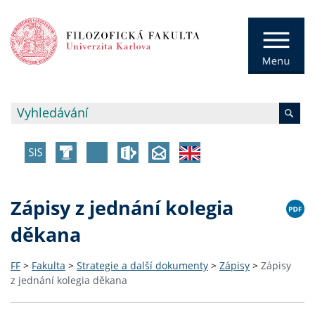
Zápisy z jednání kolegia
děkana
FF
>
Fakulta
>
Strategie a další dokumenty
>
Zápisy
>
Zápisy
z jednání kolegia děkana