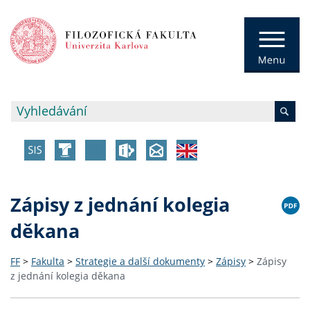
Zápisy z jednání kolegia
děkana
FF
>
Fakulta
>
Strategie a další dokumenty
>
Zápisy
>
Zápisy
z jednání kolegia děkana