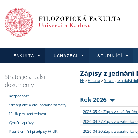
FAKULTA
UCHAZEČI
STUDUJÍCÍ
Zápisy z jednání
FAKULTA
UCHAZEČI
STUDUJÍCÍ
VĚDA A VÝZKUM
ZAHRANIČÍ
Struktura a historie
Co studovat a jak se přihlá
Bakalářské a magisterské
O vědě a výzkumu na FF
Aktuální nabídky a výběrov
Strategie a další
FF
>
Fakulta
>
Strategie a další d
dokumenty
Dozvědět se více
Podat přihlášku
Dozvědět se více
Dozvědět se více
Dozvědět se více
Strategie a další dokumen
Učitelské studijní program
Doktorské studium
Akademické kvalifikace
Vyjíždějící studenti
Bezpečnost
Rok 2026
Strategické a dlouhodobé záměry
Podpora a benefity pro z
Informace k průběhu přijím
Rigorózní řízení
Granty a projekty
Přijíždějící studenti
2026-05-04 Zápis z rozšířeného
FF UK pro udržitelnost
Absolventi fakulty
Vyjíždějící zaměstnanci
2026-04-27 Zápis z užšího kole
Výroční zprávy
2026-04-20 Zápis z užšího kole
Platné vnitřní předpisy FF UK
Fakultní školy FF UK