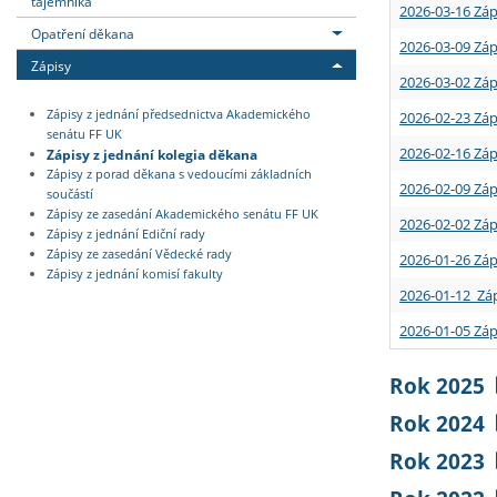
tajemníka
2026-03-16 Záp
Opatření děkana
2026-03-09 Záp
Zápisy
2026-03-02 Záp
Zápisy z jednání předsednictva Akademického
2026-02-23 Záp
senátu FF UK
2026-02-16 Záp
Zápisy z jednání kolegia děkana
Zápisy z porad děkana s vedoucími základních
2026-02-09 Záp
součástí
Zápisy ze zasedání Akademického senátu FF UK
2026-02-02 Záp
Zápisy z jednání Ediční rady
Zápisy ze zasedání Vědecké rady
2026-01-26 Záp
Zápisy z jednání komisí fakulty
2026-01-12 Záp
2026-01-05 Záp
Rok 2025
Rok 2024
Rok 2023