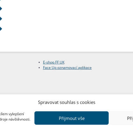
E-shop FF UK
Face Up oznamovací aplikace
Spravovat souhlas s cookies
cílem vylepšení
Přijmout vše
Př
droje návštěvnosti.
Copyright © FF UK 2026
Design:
Red Peppers