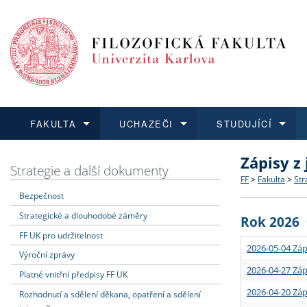
FAKULTA
UCHAZEČI
STUDUJÍCÍ
Zápisy z
FAKULTA
UCHAZEČI
STUDUJÍCÍ
VĚDA A VÝZKUM
ZAHRANIČÍ
Struktura a
Co studova
Bakalářsk
O vědě a 
Aktuální n
Strategie a další dokumenty
FF
>
Fakulta
>
Str
Bezpečnost
Dozvědět se více
Podat přihlášku
Dozvědět se více
Dozvědět se více
Dozvědět se více
Strategie 
Učitelské 
Doktorské
Akademické
Vyjíždějící
Strategické a dlouhodobé záměry
Rok 2026
Podpora a
Informace 
Rigorózní 
Granty a p
Přijíždějíc
FF UK pro udržitelnost
2026-05-04 Záp
Výroční zprávy
Absolventi
Vyjíždějíc
2026-04-27 Záp
Platné vnitřní předpisy FF UK
2026-04-20 Záp
Rozhodnutí a sdělení děkana, opatření a sdělení
Fakultní š