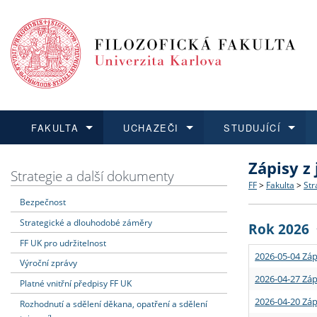
FAKULTA
UCHAZEČI
STUDUJÍCÍ
Zápisy z
FAKULTA
UCHAZEČI
STUDUJÍCÍ
VĚDA A VÝZKUM
ZAHRANIČÍ
Struktura a
Co studova
Bakalářsk
O vědě a 
Aktuální n
Strategie a další dokumenty
FF
>
Fakulta
>
Str
Bezpečnost
Dozvědět se více
Podat přihlášku
Dozvědět se více
Dozvědět se více
Dozvědět se více
Strategie 
Učitelské 
Doktorské
Akademické
Vyjíždějící
Strategické a dlouhodobé záměry
Rok 2026
Podpora a
Informace 
Rigorózní 
Granty a p
Přijíždějíc
FF UK pro udržitelnost
2026-05-04 Záp
Výroční zprávy
Absolventi
Vyjíždějíc
2026-04-27 Záp
Platné vnitřní předpisy FF UK
2026-04-20 Záp
Rozhodnutí a sdělení děkana, opatření a sdělení
Fakultní š