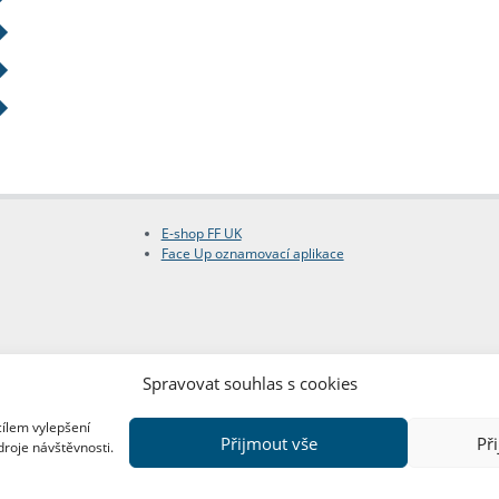
E-shop FF UK
Face Up oznamovací aplikace
Spravovat souhlas s cookies
cílem vylepšení
Přijmout vše
Př
droje návštěvnosti.
Copyright © FF UK 2026
Design:
Red Peppers