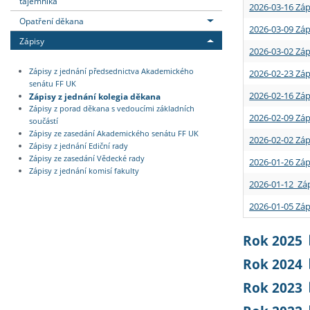
tajemníka
2026-03-16 Záp
Opatření děkana
2026-03-09 Záp
Zápisy
2026-03-02 Záp
Zápisy z jednání předsednictva Akademického
2026-02-23 Záp
senátu FF UK
2026-02-16 Záp
Zápisy z jednání kolegia děkana
Zápisy z porad děkana s vedoucími základních
2026-02-09 Záp
součástí
Zápisy ze zasedání Akademického senátu FF UK
2026-02-02 Záp
Zápisy z jednání Ediční rady
Zápisy ze zasedání Vědecké rady
2026-01-26 Záp
Zápisy z jednání komisí fakulty
2026-01-12 Záp
2026-01-05 Záp
Rok 2025
Rok 2024
Rok 2023