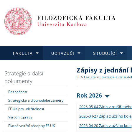
FAKULTA
UCHAZEČI
STUDUJÍCÍ
Zápisy z jednání
FAKULTA
UCHAZEČI
STUDUJÍCÍ
VĚDA A VÝZKUM
ZAHRANIČÍ
Struktura a historie
Co studovat a jak se přihlá
Bakalářské a magisterské
O vědě a výzkumu na FF
Aktuální nabídky a výběrov
Strategie a další
FF
>
Fakulta
>
Strategie a další d
dokumenty
Dozvědět se více
Podat přihlášku
Dozvědět se více
Dozvědět se více
Dozvědět se více
Strategie a další dokumen
Učitelské studijní program
Doktorské studium
Akademické kvalifikace
Vyjíždějící studenti
Bezpečnost
Rok 2026
Strategické a dlouhodobé záměry
Podpora a benefity pro z
Informace k průběhu přijím
Rigorózní řízení
Granty a projekty
Přijíždějící studenti
2026-05-04 Zápis z rozšířeného
FF UK pro udržitelnost
Absolventi fakulty
Vyjíždějící zaměstnanci
2026-04-27 Zápis z užšího kole
Výroční zprávy
2026-04-20 Zápis z užšího kole
Platné vnitřní předpisy FF UK
Fakultní školy FF UK