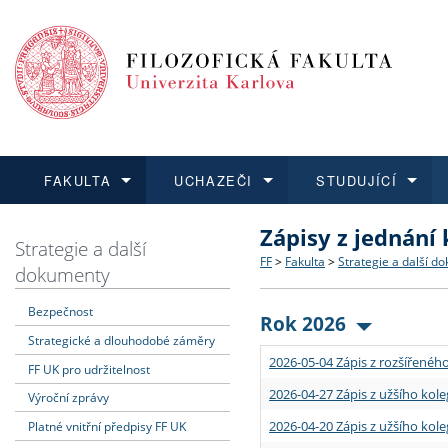
FAKULTA
UCHAZEČI
STUDUJÍCÍ
Zápisy z jednání
FAKULTA
UCHAZEČI
STUDUJÍCÍ
VĚDA A VÝZKUM
ZAHRANIČÍ
Struktura a historie
Co studovat a jak se přihlá
Bakalářské a magisterské
O vědě a výzkumu na FF
Aktuální nabídky a výběrov
Strategie a další
FF
>
Fakulta
>
Strategie a další d
dokumenty
Dozvědět se více
Podat přihlášku
Dozvědět se více
Dozvědět se více
Dozvědět se více
Strategie a další dokumen
Učitelské studijní program
Doktorské studium
Akademické kvalifikace
Vyjíždějící studenti
Bezpečnost
Rok 2026
Strategické a dlouhodobé záměry
Podpora a benefity pro z
Informace k průběhu přijím
Rigorózní řízení
Granty a projekty
Přijíždějící studenti
2026-05-04 Zápis z rozšířeného
FF UK pro udržitelnost
Absolventi fakulty
Vyjíždějící zaměstnanci
2026-04-27 Zápis z užšího kole
Výroční zprávy
2026-04-20 Zápis z užšího kole
Platné vnitřní předpisy FF UK
Fakultní školy FF UK