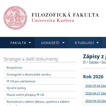
FAKULTA
UCHAZEČI
STUDUJÍCÍ
Zápisy z
FAKULTA
UCHAZEČI
STUDUJÍCÍ
VĚDA A VÝZKUM
ZAHRANIČÍ
Struktura a
Co studova
Bakalářsk
O vědě a 
Aktuální n
Strategie a další dokumenty
FF
>
Fakulta
>
Str
Bezpečnost
Dozvědět se více
Podat přihlášku
Dozvědět se více
Dozvědět se více
Dozvědět se více
Strategie 
Učitelské 
Doktorské
Akademické
Vyjíždějící
Strategické a dlouhodobé záměry
Rok 2026
Podpora a
Informace 
Rigorózní 
Granty a p
Přijíždějíc
FF UK pro udržitelnost
2026-05-04 Záp
Výroční zprávy
Absolventi
Vyjíždějíc
2026-04-27 Záp
Platné vnitřní předpisy FF UK
2026-04-20 Záp
Rozhodnutí a sdělení děkana, opatření a sdělení
Fakultní š