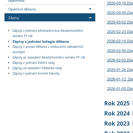
tajemníka
2026-03-16 Záp
Opatření děkana
2026-03-09 Záp
Zápisy
2026-03-02 Záp
Zápisy z jednání předsednictva Akademického
2026-02-23 Záp
senátu FF UK
2026-02-16 Záp
Zápisy z jednání kolegia děkana
Zápisy z porad děkana s vedoucími základních
2026-02-09 Záp
součástí
Zápisy ze zasedání Akademického senátu FF UK
2026-02-02 Záp
Zápisy z jednání Ediční rady
Zápisy ze zasedání Vědecké rady
2026-01-26 Záp
Zápisy z jednání komisí fakulty
2026-01-12 Záp
2026-01-05 Záp
Rok 2025
Rok 2024
Rok 2023