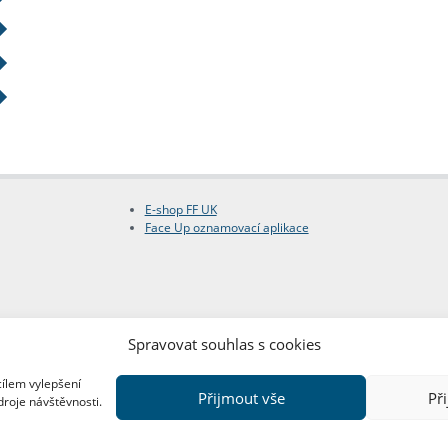
E-shop FF UK
Face Up oznamovací aplikace
Spravovat souhlas s cookies
cílem vylepšení
Přijmout vše
Př
droje návštěvnosti.
Copyright © FF UK 2026
Design:
Red Peppers