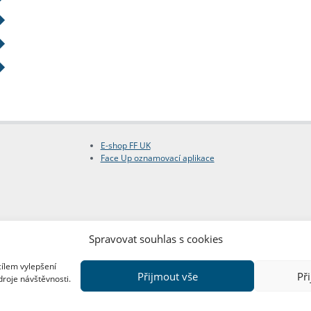
E-shop FF UK
Face Up oznamovací aplikace
Spravovat souhlas s cookies
cílem vylepšení
Přijmout vše
Př
droje návštěvnosti.
Copyright © FF UK 2026
Design:
Red Peppers