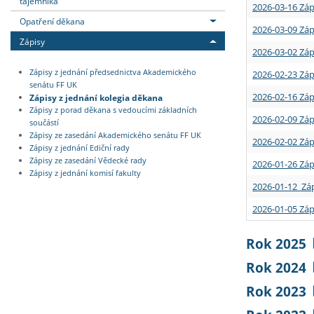
tajemníka
2026-03-16 Záp
Opatření děkana
2026-03-09 Záp
Zápisy
2026-03-02 Záp
Zápisy z jednání předsednictva Akademického
2026-02-23 Záp
senátu FF UK
2026-02-16 Záp
Zápisy z jednání kolegia děkana
Zápisy z porad děkana s vedoucími základních
2026-02-09 Záp
součástí
Zápisy ze zasedání Akademického senátu FF UK
2026-02-02 Záp
Zápisy z jednání Ediční rady
Zápisy ze zasedání Vědecké rady
2026-01-26 Záp
Zápisy z jednání komisí fakulty
2026-01-12 Záp
2026-01-05 Záp
Rok 2025
Rok 2024
Rok 2023