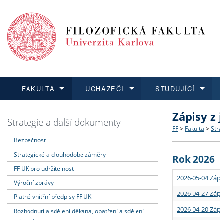
FAKULTA
UCHAZEČI
STUDUJÍCÍ
Zápisy z
FAKULTA
UCHAZEČI
STUDUJÍCÍ
VĚDA A VÝZKUM
ZAHRANIČÍ
Struktura a
Co studova
Bakalářsk
O vědě a 
Aktuální n
Strategie a další dokumenty
FF
>
Fakulta
>
Str
Bezpečnost
Dozvědět se více
Podat přihlášku
Dozvědět se více
Dozvědět se více
Dozvědět se více
Strategie 
Učitelské 
Doktorské
Akademické
Vyjíždějící
Strategické a dlouhodobé záměry
Rok 2026
Podpora a
Informace 
Rigorózní 
Granty a p
Přijíždějíc
FF UK pro udržitelnost
2026-05-04 Záp
Výroční zprávy
Absolventi
Vyjíždějíc
2026-04-27 Záp
Platné vnitřní předpisy FF UK
2026-04-20 Záp
Rozhodnutí a sdělení děkana, opatření a sdělení
Fakultní š