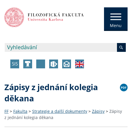
Zápisy z jednání kolegia
děkana
FF
>
Fakulta
>
Strategie a další dokumenty
>
Zápisy
>
Zápisy
z jednání kolegia děkana