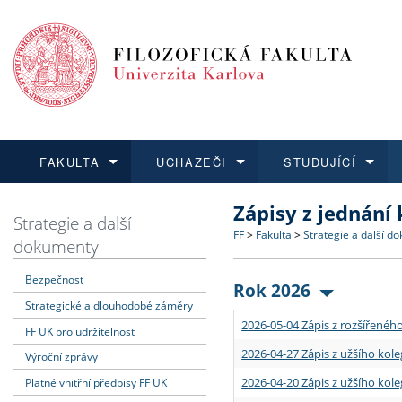
FAKULTA
UCHAZEČI
STUDUJÍCÍ
Zápisy z jednání
FAKULTA
UCHAZEČI
STUDUJÍCÍ
VĚDA A VÝZKUM
ZAHRANIČÍ
Struktura a historie
Co studovat a jak se přihlá
Bakalářské a magisterské
O vědě a výzkumu na FF
Aktuální nabídky a výběrov
Strategie a další
FF
>
Fakulta
>
Strategie a další d
dokumenty
Dozvědět se více
Podat přihlášku
Dozvědět se více
Dozvědět se více
Dozvědět se více
Strategie a další dokumen
Učitelské studijní program
Doktorské studium
Akademické kvalifikace
Vyjíždějící studenti
Bezpečnost
Rok 2026
Strategické a dlouhodobé záměry
Podpora a benefity pro z
Informace k průběhu přijí
Rigorózní řízení
Granty a projekty
Přijíždějící studenti
2026-05-04 Zápis z rozšířeného
FF UK pro udržitelnost
Absolventi fakulty
Vyjíždějící zaměstnanci
2026-04-27 Zápis z užšího kole
Výroční zprávy
2026-04-20 Zápis z užšího kole
Platné vnitřní předpisy FF UK
Fakultní školy FF UK