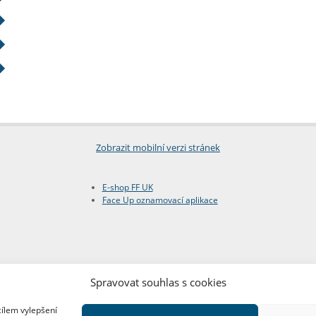
Zobrazit mobilní verzi stránek
E-shop FF UK
Face Up oznamovací aplikace
Spravovat souhlas s cookies
cílem vylepšení