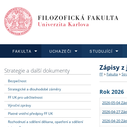
FAKULTA
UCHAZEČI
STUDUJÍCÍ
Zápisy z
FAKULTA
UCHAZEČI
STUDUJÍCÍ
VĚDA A VÝZKUM
ZAHRANIČÍ
Struktura a
Co studova
Bakalářsk
O vědě a 
Aktuální n
Strategie a další dokumenty
FF
>
Fakulta
>
Str
Bezpečnost
Dozvědět se více
Podat přihlášku
Dozvědět se více
Dozvědět se více
Dozvědět se více
Strategie 
Učitelské 
Doktorské
Akademické
Vyjíždějící
Strategické a dlouhodobé záměry
Rok 2026
Podpora a
Informace 
Rigorózní 
Granty a p
Přijíždějíc
FF UK pro udržitelnost
2026-05-04 Záp
Výroční zprávy
Absolventi
Vyjíždějíc
2026-04-27 Záp
Platné vnitřní předpisy FF UK
2026-04-20 Záp
Rozhodnutí a sdělení děkana, opatření a sdělení
Fakultní š