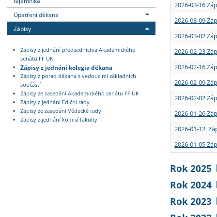
tajemníka
2026-03-16 Záp
Opatření děkana
2026-03-09 Záp
Zápisy
2026-03-02 Záp
Zápisy z jednání předsednictva Akademického
2026-02-23 Záp
senátu FF UK
2026-02-16 Záp
Zápisy z jednání kolegia děkana
Zápisy z porad děkana s vedoucími základních
2026-02-09 Záp
součástí
Zápisy ze zasedání Akademického senátu FF UK
2026-02-02 Záp
Zápisy z jednání Ediční rady
Zápisy ze zasedání Vědecké rady
2026-01-26 Záp
Zápisy z jednání komisí fakulty
2026-01-12 Záp
2026-01-05 Záp
Rok 2025
Rok 2024
Rok 2023