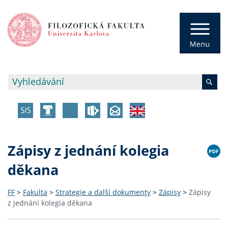
Zápisy z jednání kolegia
děkana
FF
>
Fakulta
>
Strategie a další dokumenty
>
Zápisy
>
Zápisy
z jednání kolegia děkana