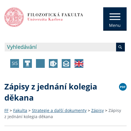
Zápisy z jednání kolegia
děkana
FF
>
Fakulta
>
Strategie a další dokumenty
>
Zápisy
>
Zápisy
z jednání kolegia děkana