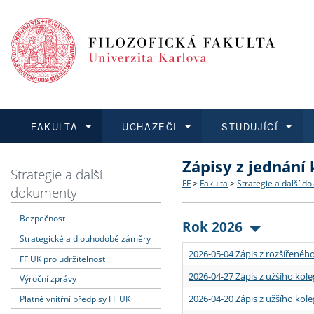
FAKULTA
UCHAZEČI
STUDUJÍCÍ
Zápisy z jednání
FAKULTA
UCHAZEČI
STUDUJÍCÍ
VĚDA A VÝZKUM
ZAHRANIČÍ
Struktura a historie
Co studovat a jak se přihlá
Bakalářské a magisterské
O vědě a výzkumu na FF
Aktuální nabídky a výběrov
Strategie a další
FF
>
Fakulta
>
Strategie a další d
dokumenty
Dozvědět se více
Podat přihlášku
Dozvědět se více
Dozvědět se více
Dozvědět se více
Strategie a další dokumen
Učitelské studijní program
Doktorské studium
Akademické kvalifikace
Vyjíždějící studenti
Bezpečnost
Rok 2026
Strategické a dlouhodobé záměry
Podpora a benefity pro z
Informace k průběhu přijím
Rigorózní řízení
Granty a projekty
Přijíždějící studenti
2026-05-04 Zápis z rozšířeného
FF UK pro udržitelnost
Absolventi fakulty
Vyjíždějící zaměstnanci
2026-04-27 Zápis z užšího kole
Výroční zprávy
2026-04-20 Zápis z užšího kole
Platné vnitřní předpisy FF UK
Fakultní školy FF UK