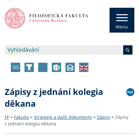
Zápisy z jednání kolegia
děkana
FF
>
Fakulta
>
Strategie a další dokumenty
>
Zápisy
>
Zápisy
z jednání kolegia děkana