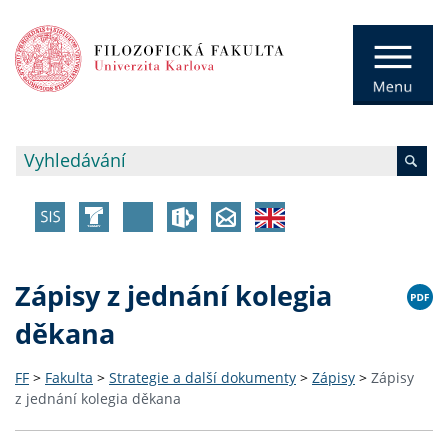
Zápisy z jednání kolegia
děkana
FF
>
Fakulta
>
Strategie a další dokumenty
>
Zápisy
>
Zápisy
z jednání kolegia děkana