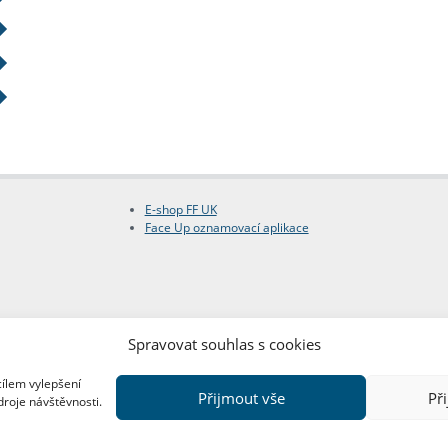
E-shop FF UK
Face Up oznamovací aplikace
Spravovat souhlas s cookies
cílem vylepšení
Přijmout vše
Př
droje návštěvnosti.
Copyright © FF UK 2026
Design:
Red Peppers