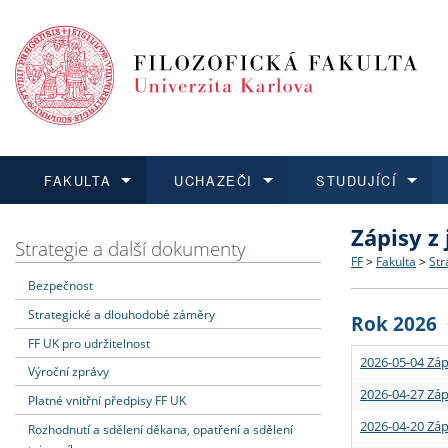
FAKULTA
UCHAZEČI
STUDUJÍCÍ
Zápisy z
FAKULTA
UCHAZEČI
STUDUJÍCÍ
VĚDA A VÝZKUM
ZAHRANIČÍ
Struktura a
Co studova
Bakalářsk
O vědě a 
Aktuální n
Strategie a další dokumenty
FF
>
Fakulta
>
Str
Bezpečnost
Dozvědět se více
Podat přihlášku
Dozvědět se více
Dozvědět se více
Dozvědět se více
Strategie 
Učitelské 
Doktorské
Akademické
Vyjíždějící
Strategické a dlouhodobé záměry
Rok 2026
Podpora a
Informace 
Rigorózní 
Granty a p
Přijíždějíc
FF UK pro udržitelnost
2026-05-04 Záp
Výroční zprávy
Absolventi
Vyjíždějíc
2026-04-27 Záp
Platné vnitřní předpisy FF UK
2026-04-20 Záp
Rozhodnutí a sdělení děkana, opatření a sdělení
Fakultní š