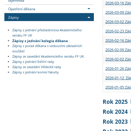
tajemníka
2026-03-16 Záp
Opatření děkana
2026-03-09 Záp
Zápisy
2026-03-02 Záp
Zápisy z jednání předsednictva Akademického
2026-02-23 Záp
senátu FF UK
2026-02-16 Záp
Zápisy z jednání kolegia děkana
Zápisy z porad děkana s vedoucími základních
2026-02-09 Záp
součástí
Zápisy ze zasedání Akademického senátu FF UK
2026-02-02 Záp
Zápisy z jednání Ediční rady
Zápisy ze zasedání Vědecké rady
2026-01-26 Záp
Zápisy z jednání komisí fakulty
2026-01-12 Záp
2026-01-05 Záp
Rok 2025
Rok 2024
Rok 2023