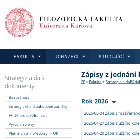
FAKULTA
UCHAZEČI
STUDUJÍCÍ
Zápisy z jednání
FAKULTA
UCHAZEČI
STUDUJÍCÍ
VĚDA A VÝZKUM
ZAHRANIČÍ
Struktura a historie
Co studovat a jak se přihlá
Bakalářské a magisterské
O vědě a výzkumu na FF
Aktuální nabídky a výběrov
Strategie a další
FF
>
Fakulta
>
Strategie a další d
dokumenty
Dozvědět se více
Podat přihlášku
Dozvědět se více
Dozvědět se více
Dozvědět se více
Strategie a další dokumen
Učitelské studijní program
Doktorské studium
Akademické kvalifikace
Vyjíždějící studenti
Bezpečnost
Rok 2026
Strategické a dlouhodobé záměry
Podpora a benefity pro z
Informace k průběhu přijím
Rigorózní řízení
Granty a projekty
Přijíždějící studenti
2026-05-04 Zápis z rozšířeného
FF UK pro udržitelnost
Absolventi fakulty
Vyjíždějící zaměstnanci
2026-04-27 Zápis z užšího kole
Výroční zprávy
2026-04-20 Zápis z užšího kole
Platné vnitřní předpisy FF UK
Fakultní školy FF UK