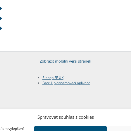
Zobrazit mobilní verzi stránek
E-shop FF UK
Face Up oznamovací aplikace
Spravovat souhlas s cookies
cílem vylepšení