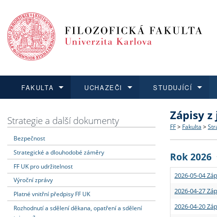
FAKULTA
UCHAZEČI
STUDUJÍCÍ
Zápisy z
FAKULTA
UCHAZEČI
STUDUJÍCÍ
VĚDA A VÝZKUM
ZAHRANIČÍ
Struktura a
Co studova
Bakalářsk
O vědě a 
Aktuální n
Strategie a další dokumenty
FF
>
Fakulta
>
Str
Bezpečnost
Dozvědět se více
Podat přihlášku
Dozvědět se více
Dozvědět se více
Dozvědět se více
Strategie 
Učitelské 
Doktorské
Akademické
Vyjíždějící
Strategické a dlouhodobé záměry
Rok 2026
Podpora a
Informace 
Rigorózní 
Granty a p
Přijíždějíc
FF UK pro udržitelnost
2026-05-04 Záp
Výroční zprávy
Absolventi
Vyjíždějíc
2026-04-27 Záp
Platné vnitřní předpisy FF UK
2026-04-20 Záp
Rozhodnutí a sdělení děkana, opatření a sdělení
Fakultní š