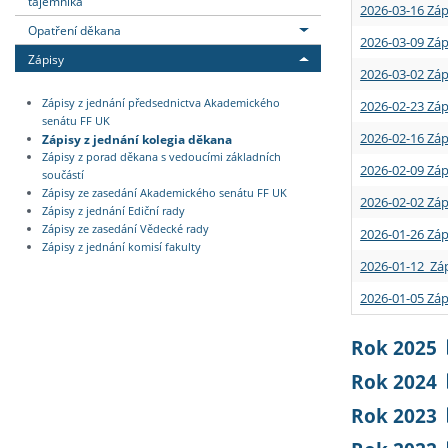
tajemníka
2026-03-16 Záp
Opatření děkana
2026-03-09 Záp
Zápisy
2026-03-02 Záp
Zápisy z jednání předsednictva Akademického
2026-02-23 Záp
senátu FF UK
2026-02-16 Záp
Zápisy z jednání kolegia děkana
Zápisy z porad děkana s vedoucími základních
2026-02-09 Záp
součástí
Zápisy ze zasedání Akademického senátu FF UK
2026-02-02 Záp
Zápisy z jednání Ediční rady
Zápisy ze zasedání Vědecké rady
2026-01-26 Záp
Zápisy z jednání komisí fakulty
2026-01-12 Záp
2026-01-05 Záp
Rok 2025
Rok 2024
Rok 2023