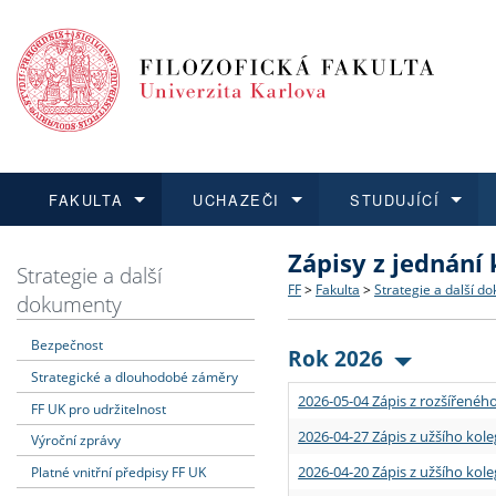
FAKULTA
UCHAZEČI
STUDUJÍCÍ
Zápisy z jednání
FAKULTA
UCHAZEČI
STUDUJÍCÍ
VĚDA A VÝZKUM
ZAHRANIČÍ
Struktura a historie
Co studovat a jak se přihlá
Bakalářské a magisterské
O vědě a výzkumu na FF
Aktuální nabídky a výběrov
Strategie a další
FF
>
Fakulta
>
Strategie a další d
dokumenty
Dozvědět se více
Podat přihlášku
Dozvědět se více
Dozvědět se více
Dozvědět se více
Strategie a další dokumen
Učitelské studijní program
Doktorské studium
Akademické kvalifikace
Vyjíždějící studenti
Bezpečnost
Rok 2026
Strategické a dlouhodobé záměry
Podpora a benefity pro z
Informace k průběhu přijí
Rigorózní řízení
Granty a projekty
Přijíždějící studenti
2026-05-04 Zápis z rozšířeného
FF UK pro udržitelnost
Absolventi fakulty
Vyjíždějící zaměstnanci
2026-04-27 Zápis z užšího kole
Výroční zprávy
2026-04-20 Zápis z užšího kole
Platné vnitřní předpisy FF UK
Fakultní školy FF UK