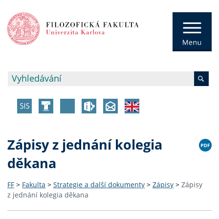
Zápisy z jednání kolegia
děkana
FF
>
Fakulta
>
Strategie a další dokumenty
>
Zápisy
>
Zápisy
z jednání kolegia děkana