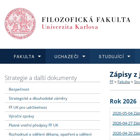
FAKULTA
UCHAZEČI
STUDUJÍCÍ
Zápisy z
FAKULTA
UCHAZEČI
STUDUJÍCÍ
VĚDA A VÝZKUM
ZAHRANIČÍ
Struktura a
Co studova
Bakalářsk
O vědě a 
Aktuální n
Strategie a další dokumenty
FF
>
Fakulta
>
Str
Bezpečnost
Dozvědět se více
Podat přihlášku
Dozvědět se více
Dozvědět se více
Dozvědět se více
Strategie 
Učitelské 
Doktorské
Akademické
Vyjíždějící
Strategické a dlouhodobé záměry
Rok 2026
Podpora a
Informace 
Rigorózní 
Granty a p
Přijíždějíc
FF UK pro udržitelnost
2026-05-04 Záp
Výroční zprávy
Absolventi
Vyjíždějíc
2026-04-27 Záp
Platné vnitřní předpisy FF UK
2026-04-20 Záp
Rozhodnutí a sdělení děkana, opatření a sdělení
Fakultní š