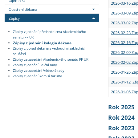
tajemníka
2026-03-16 Záp
Opatření děkana
2026-03-09 Záp
Zápisy
2026-03-02 Záp
Zápisy z jednání předsednictva Akademického
2026-02-23 Záp
senátu FF UK
2026-02-16 Záp
Zápisy z jednání kolegia děkana
Zápisy z porad děkana s vedoucími základních
2026-02-09 Záp
součástí
Zápisy ze zasedání Akademického senátu FF UK
2026-02-02 Záp
Zápisy z jednání Ediční rady
Zápisy ze zasedání Vědecké rady
2026-01-26 Záp
Zápisy z jednání komisí fakulty
2026-01-12 Záp
2026-01-05 Záp
Rok 2025
Rok 2024
Rok 2023