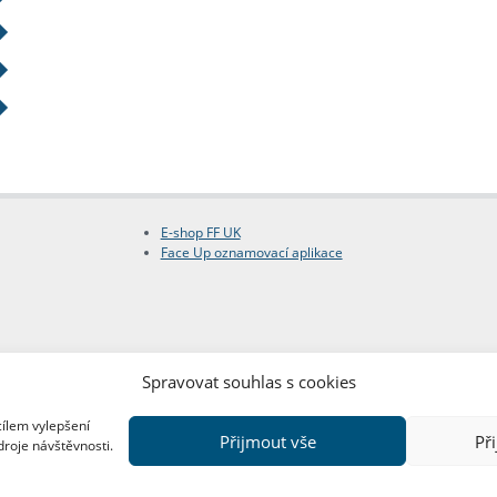
E-shop FF UK
Face Up oznamovací aplikace
Spravovat souhlas s cookies
cílem vylepšení
Přijmout vše
Př
droje návštěvnosti.
Copyright © FF UK 2026
Design:
Red Peppers