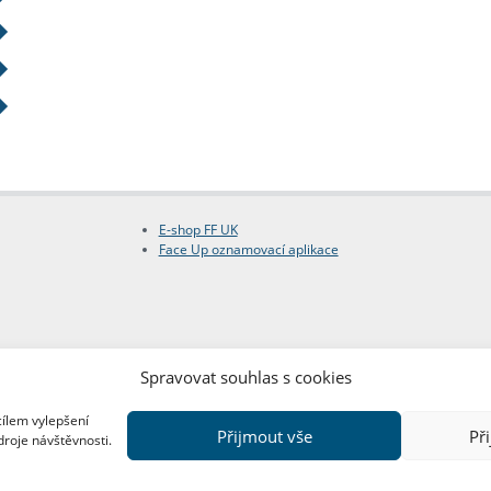
E-shop FF UK
Face Up oznamovací aplikace
Spravovat souhlas s cookies
cílem vylepšení
Přijmout vše
Př
droje návštěvnosti.
Copyright © FF UK 2026
Design:
Red Peppers