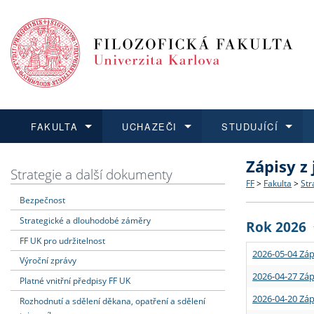
FAKULTA
UCHAZEČI
STUDUJÍCÍ
Zápisy z
FAKULTA
UCHAZEČI
STUDUJÍCÍ
VĚDA A VÝZKUM
ZAHRANIČÍ
Struktura a
Co studova
Bakalářsk
O vědě a 
Aktuální n
Strategie a další dokumenty
FF
>
Fakulta
>
Str
Bezpečnost
Dozvědět se více
Podat přihlášku
Dozvědět se více
Dozvědět se více
Dozvědět se více
Strategie 
Učitelské 
Doktorské
Akademické
Vyjíždějící
Strategické a dlouhodobé záměry
Rok 2026
Podpora a
Informace 
Rigorózní 
Granty a p
Přijíždějíc
FF UK pro udržitelnost
2026-05-04 Záp
Výroční zprávy
Absolventi
Vyjíždějíc
2026-04-27 Záp
Platné vnitřní předpisy FF UK
2026-04-20 Záp
Rozhodnutí a sdělení děkana, opatření a sdělení
Fakultní š