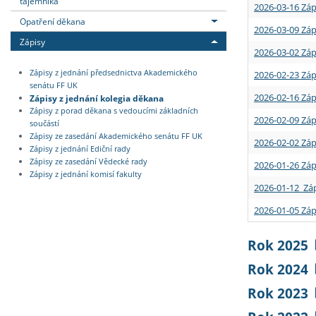
tajemníka
2026-03-16 Záp
Opatření děkana
2026-03-09 Záp
Zápisy
2026-03-02 Záp
Zápisy z jednání předsednictva Akademického
2026-02-23 Záp
senátu FF UK
2026-02-16 Záp
Zápisy z jednání kolegia děkana
Zápisy z porad děkana s vedoucími základních
2026-02-09 Záp
součástí
Zápisy ze zasedání Akademického senátu FF UK
2026-02-02 Záp
Zápisy z jednání Ediční rady
Zápisy ze zasedání Vědecké rady
2026-01-26 Záp
Zápisy z jednání komisí fakulty
2026-01-12 Záp
2026-01-05 Záp
Rok 2025
Rok 2024
Rok 2023