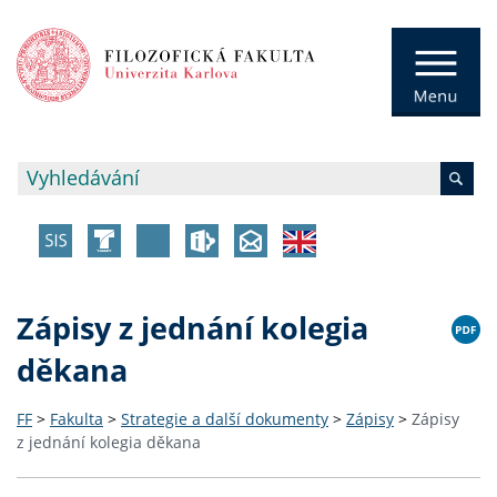
Zápisy z jednání kolegia
děkana
FF
>
Fakulta
>
Strategie a další dokumenty
>
Zápisy
>
Zápisy
z jednání kolegia děkana