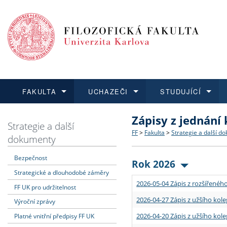
FAKULTA
UCHAZEČI
STUDUJÍCÍ
Zápisy z jednání
FAKULTA
UCHAZEČI
STUDUJÍCÍ
VĚDA A VÝZKUM
ZAHRANIČÍ
Struktura a historie
Co studovat a jak se přihlá
Bakalářské a magisterské
O vědě a výzkumu na FF
Aktuální nabídky a výběrov
Strategie a další
FF
>
Fakulta
>
Strategie a další d
dokumenty
Dozvědět se více
Podat přihlášku
Dozvědět se více
Dozvědět se více
Dozvědět se více
Strategie a další dokumen
Učitelské studijní program
Doktorské studium
Akademické kvalifikace
Vyjíždějící studenti
Bezpečnost
Rok 2026
Strategické a dlouhodobé záměry
Podpora a benefity pro z
Informace k průběhu přijím
Rigorózní řízení
Granty a projekty
Přijíždějící studenti
2026-05-04 Zápis z rozšířeného
FF UK pro udržitelnost
Absolventi fakulty
Vyjíždějící zaměstnanci
2026-04-27 Zápis z užšího kole
Výroční zprávy
2026-04-20 Zápis z užšího kole
Platné vnitřní předpisy FF UK
Fakultní školy FF UK