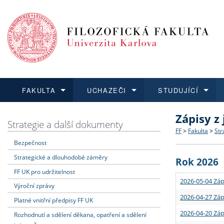
FAKULTA
UCHAZEČI
STUDUJÍCÍ
Zápisy z
FAKULTA
UCHAZEČI
STUDUJÍCÍ
VĚDA A VÝZKUM
ZAHRANIČÍ
Struktura a
Co studova
Bakalářsk
O vědě a 
Aktuální n
Strategie a další dokumenty
FF
>
Fakulta
>
Str
Bezpečnost
Dozvědět se více
Podat přihlášku
Dozvědět se více
Dozvědět se více
Dozvědět se více
Strategie 
Učitelské 
Doktorské
Akademické
Vyjíždějící
Strategické a dlouhodobé záměry
Rok 2026
Podpora a
Informace 
Rigorózní 
Granty a p
Přijíždějíc
FF UK pro udržitelnost
2026-05-04 Záp
Výroční zprávy
Absolventi
Vyjíždějíc
2026-04-27 Záp
Platné vnitřní předpisy FF UK
2026-04-20 Záp
Rozhodnutí a sdělení děkana, opatření a sdělení
Fakultní š