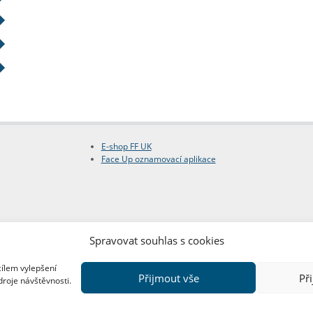
E-shop FF UK
Face Up oznamovací aplikace
Spravovat souhlas s cookies
cílem vylepšení
Přijmout vše
Př
droje návštěvnosti.
Copyright © FF UK 2026
Design:
Red Peppers