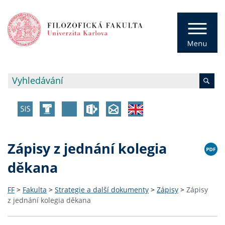
Zápisy z jednání kolegia
děkana
FF
>
Fakulta
>
Strategie a další dokumenty
>
Zápisy
>
Zápisy
z jednání kolegia děkana