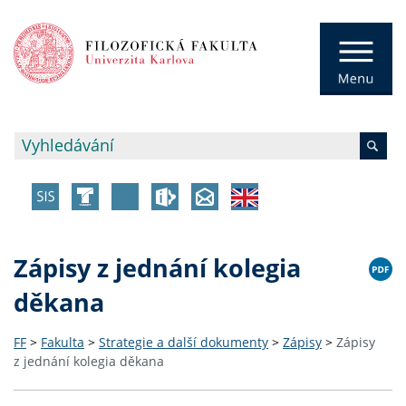
Zápisy z jednání kolegia
děkana
FF
>
Fakulta
>
Strategie a další dokumenty
>
Zápisy
>
Zápisy
z jednání kolegia děkana