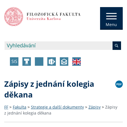
Zápisy z jednání kolegia
děkana
FF
>
Fakulta
>
Strategie a další dokumenty
>
Zápisy
>
Zápisy
z jednání kolegia děkana