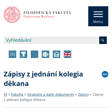
Zápisy z jednání kolegia
děkana
FF
>
Fakulta
>
Strategie a další dokumenty
>
Zápisy
>
Zápisy
z jednání kolegia děkana