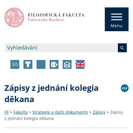
Zápisy z jednání kolegia
děkana
FF
>
Fakulta
>
Strategie a další dokumenty
>
Zápisy
>
Zápisy
z jednání kolegia děkana