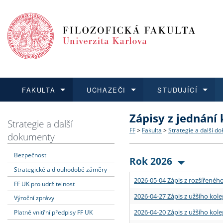
FAKULTA
UCHAZEČI
STUDUJÍCÍ
Zápisy z jednání
FAKULTA
UCHAZEČI
STUDUJÍCÍ
VĚDA A VÝZKUM
ZAHRANIČÍ
Struktura a historie
Co studovat a jak se přihlá
Bakalářské a magisterské
O vědě a výzkumu na FF
Aktuální nabídky a výběrov
Strategie a další
FF
>
Fakulta
>
Strategie a další d
dokumenty
Dozvědět se více
Podat přihlášku
Dozvědět se více
Dozvědět se více
Dozvědět se více
Strategie a další dokumen
Učitelské studijní program
Doktorské studium
Akademické kvalifikace
Vyjíždějící studenti
Bezpečnost
Rok 2026
Strategické a dlouhodobé záměry
Podpora a benefity pro z
Informace k průběhu přijím
Rigorózní řízení
Granty a projekty
Přijíždějící studenti
2026-05-04 Zápis z rozšířeného
FF UK pro udržitelnost
Absolventi fakulty
Vyjíždějící zaměstnanci
2026-04-27 Zápis z užšího kole
Výroční zprávy
2026-04-20 Zápis z užšího kole
Platné vnitřní předpisy FF UK
Fakultní školy FF UK