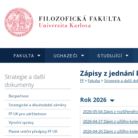
FAKULTA
UCHAZEČI
STUDUJÍCÍ
Zápisy z jednání
FAKULTA
UCHAZEČI
STUDUJÍCÍ
VĚDA A VÝZKUM
ZAHRANIČÍ
Struktura a historie
Co studovat a jak se přihlá
Bakalářské a magisterské
O vědě a výzkumu na FF
Aktuální nabídky a výběrov
Strategie a další
FF
>
Fakulta
>
Strategie a další d
dokumenty
Dozvědět se více
Podat přihlášku
Dozvědět se více
Dozvědět se více
Dozvědět se více
Strategie a další dokumen
Učitelské studijní program
Doktorské studium
Akademické kvalifikace
Vyjíždějící studenti
Bezpečnost
Rok 2026
Strategické a dlouhodobé záměry
Podpora a benefity pro z
Informace k průběhu přijí
Rigorózní řízení
Granty a projekty
Přijíždějící studenti
2026-05-04 Zápis z rozšířeného
FF UK pro udržitelnost
Absolventi fakulty
Vyjíždějící zaměstnanci
2026-04-27 Zápis z užšího kole
Výroční zprávy
2026-04-20 Zápis z užšího kole
Platné vnitřní předpisy FF UK
Fakultní školy FF UK