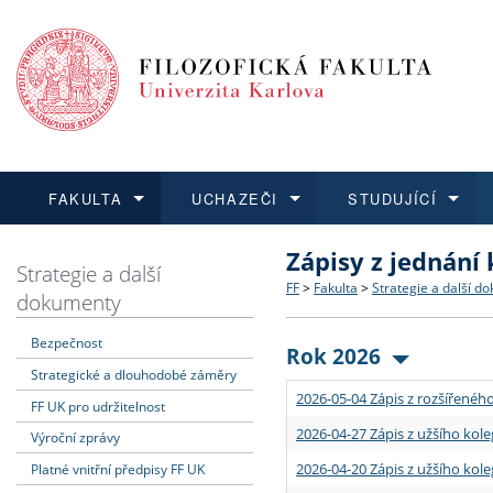
FAKULTA
UCHAZEČI
STUDUJÍCÍ
Zápisy z jednání
FAKULTA
UCHAZEČI
STUDUJÍCÍ
VĚDA A VÝZKUM
ZAHRANIČÍ
Struktura a historie
Co studovat a jak se přihlá
Bakalářské a magisterské
O vědě a výzkumu na FF
Aktuální nabídky a výběrov
Strategie a další
FF
>
Fakulta
>
Strategie a další d
dokumenty
Dozvědět se více
Podat přihlášku
Dozvědět se více
Dozvědět se více
Dozvědět se více
Strategie a další dokumen
Učitelské studijní program
Doktorské studium
Akademické kvalifikace
Vyjíždějící studenti
Bezpečnost
Rok 2026
Strategické a dlouhodobé záměry
Podpora a benefity pro z
Informace k průběhu přijím
Rigorózní řízení
Granty a projekty
Přijíždějící studenti
2026-05-04 Zápis z rozšířeného
FF UK pro udržitelnost
Absolventi fakulty
Vyjíždějící zaměstnanci
2026-04-27 Zápis z užšího kole
Výroční zprávy
2026-04-20 Zápis z užšího kole
Platné vnitřní předpisy FF UK
Fakultní školy FF UK