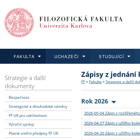
FAKULTA
UCHAZEČI
STUDUJÍCÍ
Zápisy z jednání
FAKULTA
UCHAZEČI
STUDUJÍCÍ
VĚDA A VÝZKUM
ZAHRANIČÍ
Struktura a historie
Co studovat a jak se přihlá
Bakalářské a magisterské
O vědě a výzkumu na FF
Aktuální nabídky a výběrov
Strategie a další
FF
>
Fakulta
>
Strategie a další d
dokumenty
Dozvědět se více
Podat přihlášku
Dozvědět se více
Dozvědět se více
Dozvědět se více
Strategie a další dokumen
Učitelské studijní program
Doktorské studium
Akademické kvalifikace
Vyjíždějící studenti
Bezpečnost
Rok 2026
Strategické a dlouhodobé záměry
Podpora a benefity pro z
Informace k průběhu přijí
Rigorózní řízení
Granty a projekty
Přijíždějící studenti
2026-05-04 Zápis z rozšířeného
FF UK pro udržitelnost
Absolventi fakulty
Vyjíždějící zaměstnanci
2026-04-27 Zápis z užšího kole
Výroční zprávy
2026-04-20 Zápis z užšího kole
Platné vnitřní předpisy FF UK
Fakultní školy FF UK