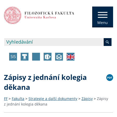
Zápisy z jednání kolegia
děkana
FF
>
Fakulta
>
Strategie a další dokumenty
>
Zápisy
>
Zápisy
z jednání kolegia děkana