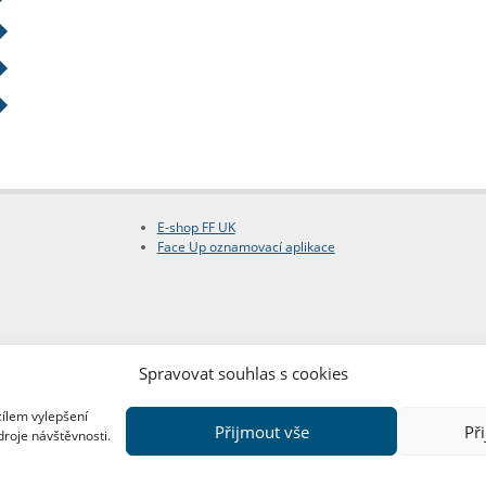
E-shop FF UK
Face Up oznamovací aplikace
Spravovat souhlas s cookies
cílem vylepšení
Přijmout vše
Př
droje návštěvnosti.
Copyright © FF UK 2026
Design:
Red Peppers