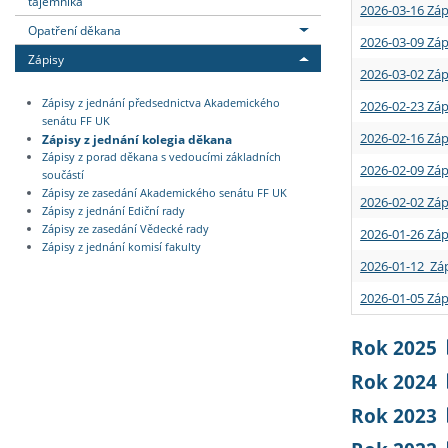
tajemníka
2026-03-16 Záp
Opatření děkana
2026-03-09 Záp
Zápisy
2026-03-02 Záp
Zápisy z jednání předsednictva Akademického
2026-02-23 Záp
senátu FF UK
2026-02-16 Záp
Zápisy z jednání kolegia děkana
Zápisy z porad děkana s vedoucími základních
2026-02-09 Záp
součástí
Zápisy ze zasedání Akademického senátu FF UK
2026-02-02 Záp
Zápisy z jednání Ediční rady
Zápisy ze zasedání Vědecké rady
2026-01-26 Záp
Zápisy z jednání komisí fakulty
2026-01-12 Záp
2026-01-05 Záp
Rok 2025
Rok 2024
Rok 2023