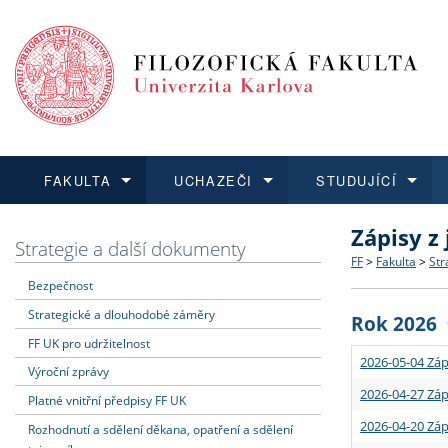
FAKULTA
UCHAZEČI
STUDUJÍCÍ
Zápisy z
FAKULTA
UCHAZEČI
STUDUJÍCÍ
VĚDA A VÝZKUM
ZAHRANIČÍ
Struktura a
Co studova
Bakalářsk
O vědě a 
Aktuální n
Strategie a další dokumenty
FF
>
Fakulta
>
Str
Bezpečnost
Dozvědět se více
Podat přihlášku
Dozvědět se více
Dozvědět se více
Dozvědět se více
Strategie 
Učitelské 
Doktorské
Akademické
Vyjíždějící
Strategické a dlouhodobé záměry
Rok 2026
Podpora a
Informace 
Rigorózní 
Granty a p
Přijíždějíc
FF UK pro udržitelnost
2026-05-04 Záp
Výroční zprávy
Absolventi
Vyjíždějíc
2026-04-27 Záp
Platné vnitřní předpisy FF UK
2026-04-20 Záp
Rozhodnutí a sdělení děkana, opatření a sdělení
Fakultní š