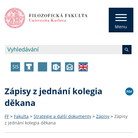
Zápisy z jednání kolegia
děkana
FF
>
Fakulta
>
Strategie a další dokumenty
>
Zápisy
>
Zápisy
z jednání kolegia děkana