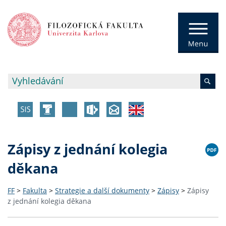
Zápisy z jednání kolegia
děkana
FF
>
Fakulta
>
Strategie a další dokumenty
>
Zápisy
>
Zápisy
z jednání kolegia děkana