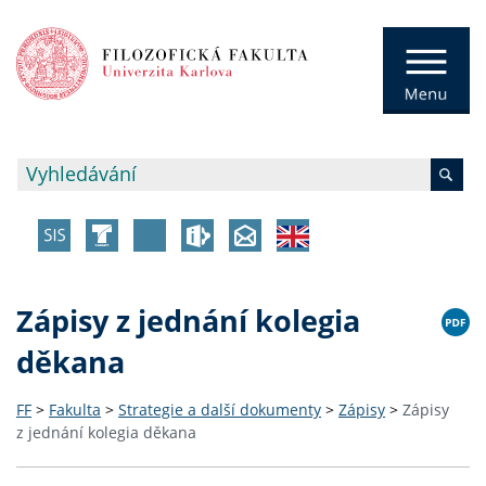
Zápisy z jednání kolegia
děkana
FF
>
Fakulta
>
Strategie a další dokumenty
>
Zápisy
>
Zápisy
z jednání kolegia děkana