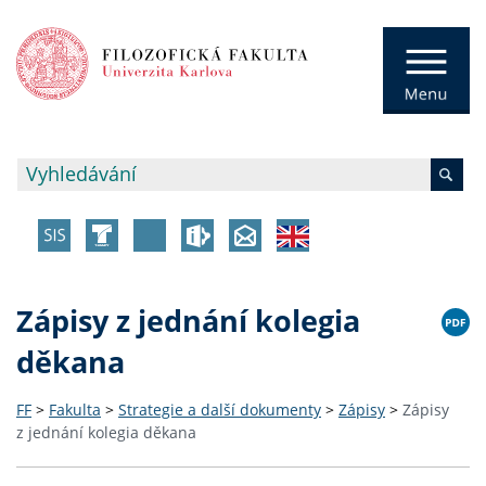
Zápisy z jednání kolegia
děkana
FF
>
Fakulta
>
Strategie a další dokumenty
>
Zápisy
>
Zápisy
z jednání kolegia děkana