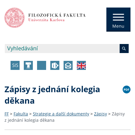
Zápisy z jednání kolegia
děkana
FF
>
Fakulta
>
Strategie a další dokumenty
>
Zápisy
>
Zápisy
z jednání kolegia děkana