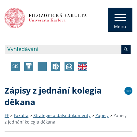
Zápisy z jednání kolegia
děkana
FF
>
Fakulta
>
Strategie a další dokumenty
>
Zápisy
>
Zápisy
z jednání kolegia děkana