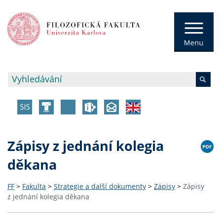
Zápisy z jednání kolegia
děkana
FF
>
Fakulta
>
Strategie a další dokumenty
>
Zápisy
>
Zápisy
z jednání kolegia děkana