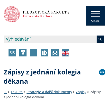
Zápisy z jednání kolegia
děkana
FF
>
Fakulta
>
Strategie a další dokumenty
>
Zápisy
>
Zápisy
z jednání kolegia děkana