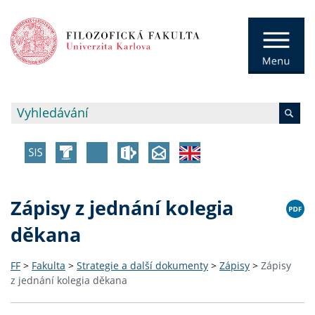
Zápisy z jednání kolegia
děkana
FF
>
Fakulta
>
Strategie a další dokumenty
>
Zápisy
>
Zápisy
z jednání kolegia děkana