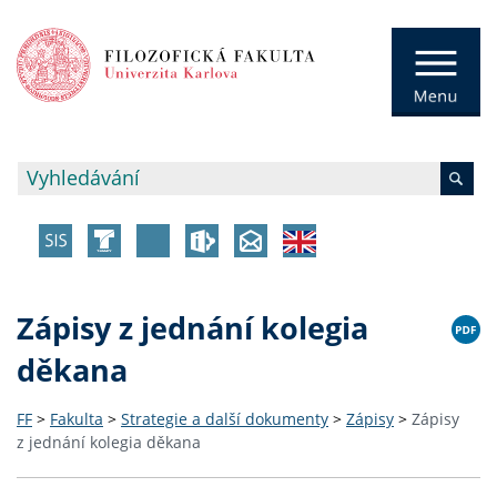
Zápisy z jednání kolegia
děkana
FF
>
Fakulta
>
Strategie a další dokumenty
>
Zápisy
>
Zápisy
z jednání kolegia děkana