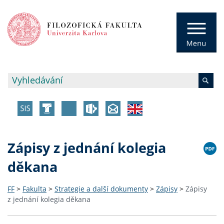
Zápisy z jednání kolegia
děkana
FF
>
Fakulta
>
Strategie a další dokumenty
>
Zápisy
>
Zápisy
z jednání kolegia děkana