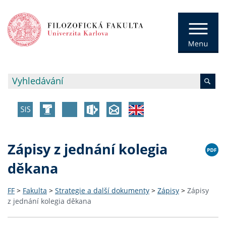
Zápisy z jednání kolegia
děkana
FF
>
Fakulta
>
Strategie a další dokumenty
>
Zápisy
>
Zápisy
z jednání kolegia děkana